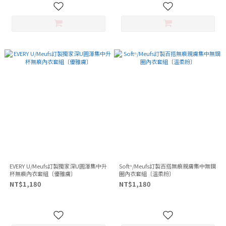
EVERY U/Meufs訂製獨家深U圓渾集中升
Softⁿ/Meufs訂製百搭無痕親膚集中無鋼
杯無痕內衣套組〔優雅膚〕
圈內衣套組〔溫柔粉〕
NT$1,180
NT$1,180