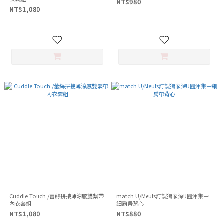
NT$980
NT$1,080
Cuddle Touch /蕾絲拼接薄涼感雙繫帶
match U/Meufs訂製獨家深U圓渾集中
內衣套組
細肩帶背心
NT$1,080
NT$880