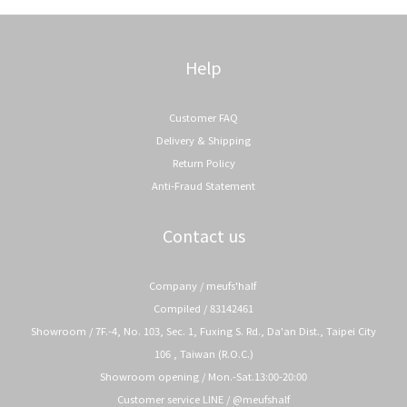
Help
Customer FAQ
Delivery & Shipping
Return Policy
Anti-Fraud Statement
Contact us
Company / meufs'half
Compiled / 83142461
Showroom / 7F.-4, No. 103, Sec. 1, Fuxing S. Rd., Da'an Dist., Taipei City
106 , Taiwan (R.O.C.)
Showroom opening / Mon.-Sat.13:00-20:00
Customer service LINE / @meufshalf