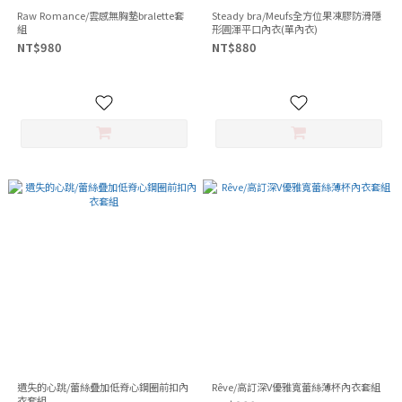
Raw Romance/雲感無胸墊bralette套
Steady bra/Meufs全方位果凍膠防滑隱
組
形圓渾平口內衣(單內衣)
NT$980
NT$880
遺失的心跳/蕾絲疊加低脊心鋼圈前扣內
Rêve/高訂深V優雅寬蕾絲薄杯內衣套組
衣套組