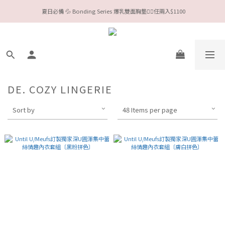
 夏日必備 💦 Bonding Series 爆乳雙面胸墊❤️‍🔥任兩入$1100
今夏限定Meufs泳衣工作坊 🥳 手做妳獨一無二的Bikini👙
Valentine❤️‍🔥全款情趣系列任選兩件88折！
今夏限定Meufs泳衣工作坊 🥳 手做妳獨一無二的Bikini👙
DE. COZY LINGERIE
Sort by
48 Items per page