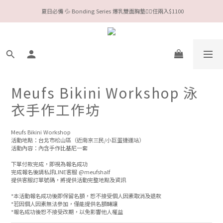
 夏日必備 💦 Bonding Series 爆乳雙面胸墊❤️‍🔥任兩入$1100
今夏限定Meufs泳衣工作坊 🥳 手做妳獨一無二的Bikini👙
Valentine❤️‍🔥全款情趣系列任選兩件88折！
今夏限定Meufs泳衣工作坊 🥳 手做妳獨一無二的Bikini👙
Meufs Bikini Workshop 泳
衣手作工作坊
Meufs Bikini Workshop 
活動地點：台北市松山區（近南京三民/小巨蛋捷運站）
活動內容：內含手作比基尼一套
下單付款完成，即視為報名成功
完成報名後請私訊LINE客服 @meufshalf
提供客服訂單號碼，將提供活動完整地點及資訊
*本活動報名成功後即保留名額，恕不接受個人因素取消及退款
*若因個人因素無法參加，僅能提供名額轉讓
*報名成功後恕不接受改期，以免影響他人權益