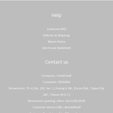
Help
Customer FAQ
Delivery & Shipping
Return Policy
Anti-Fraud Statement
Contact us
Company / meufs'half
Compiled / 83142461
Showroom / 7F.-4, No. 103, Sec. 1, Fuxing S. Rd., Da'an Dist., Taipei City
106 , Taiwan (R.O.C.)
Showroom opening / Mon.-Sat.13:00-20:00
Customer service LINE / @meufshalf