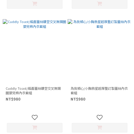
Cuddly Toast/緞面蕾絲鏤空交叉無鋼
為我傾心/小胸救星超厚墊訂製蕾絲內衣
圈嬰兒棉內衣套組
套組
NT$980
NT$980