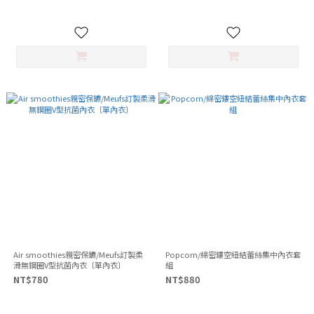
Air smoothies親密保鑣/Meufs訂製柔
Popcorn/綿密鏤空紐結蕾絲集中內衣套
滑無鋼圈V型抗菌內衣〔單內衣〕
組
NT$780
NT$880