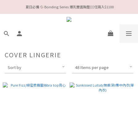
 夏日必備 💦 Bonding Series 爆乳雙面胸墊❤️‍🔥任兩入$1100
今夏限定Meufs泳衣工作坊 🥳 手做妳獨一無二的Bikini👙
Valentine❤️‍🔥全款情趣系列任選兩件88折！
今夏限定Meufs泳衣工作坊 🥳 手做妳獨一無二的Bikini👙
COVER LINGERIE
Sort by
48 Items per page