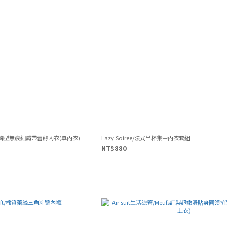
凍膠顯胸型無痕細肩帶蕾絲內衣(單內衣)
Lazy Soiree/法式半杯集中內衣套組
NT$880