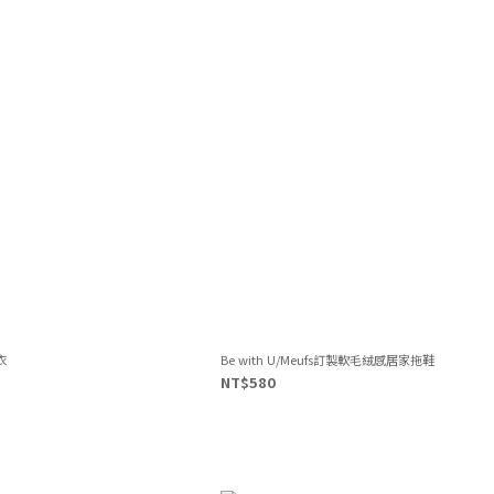
衣
Be with U/Meufs訂製軟毛絨感居家拖鞋
NT$580