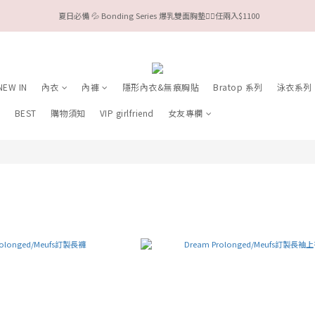
 夏日必備 💦 Bonding Series 爆乳雙面胸墊❤️‍🔥任兩入$1100
今夏限定Meufs泳衣工作坊 🥳 手做妳獨一無二的Bikini👙
Valentine❤️‍🔥全款情趣系列任選兩件88折！
今夏限定Meufs泳衣工作坊 🥳 手做妳獨一無二的Bikini👙
NEW IN
內衣
內褲
隱形內衣&無痕胸貼
Bratop 系列
泳衣系列
列
BEST
購物須知
VIP girlfriend
女友專欄