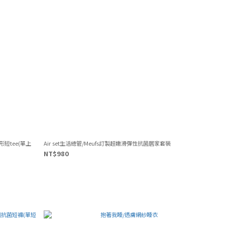
形短tee(單上
Air set生活總管/Meufs訂製超嫩滑彈性抗菌居家套裝
NT$980