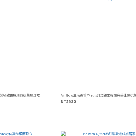
ufs訂製極致性感順身抗菌連身裙
Air flow生活總管/Meufs訂製親柔彈性完美比例抗
NT$580