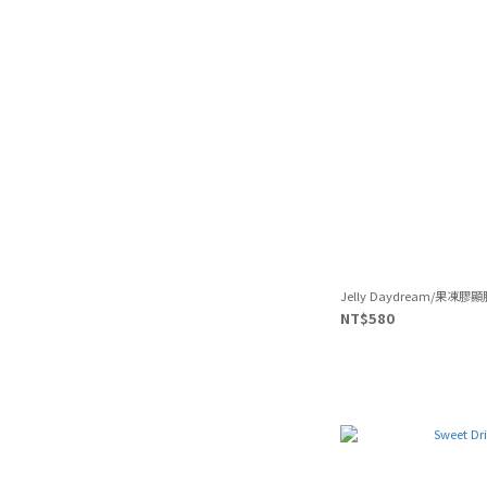
Jelly Daydream/果
NT$580