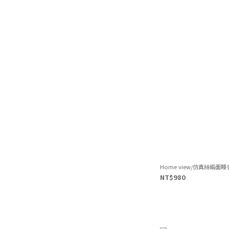
Home view/仿真絲緞面睡
NT$980