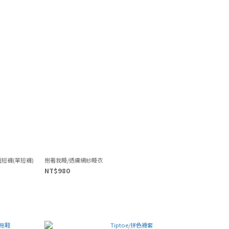
菌短褲(單短褲)
抱著我睡/透膚網紗睡衣
NT$980