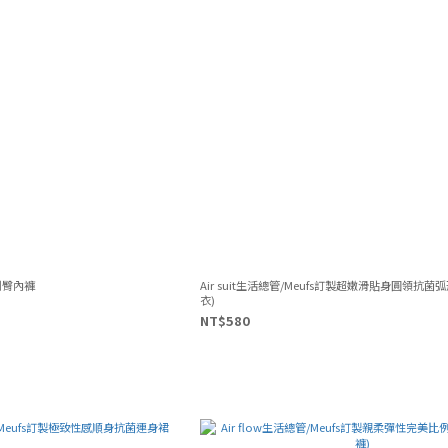
角削臀內褲
Air suit生活總管/Meufs訂製超嫩滑貼身圓領抗菌弧
衣)
NT$580