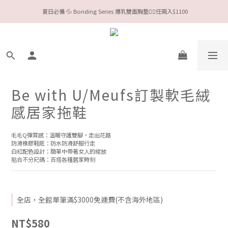
 夏日必備 💦 Bonding Series 爆乳雙面胸墊❤️‍🔥任兩入$1100
今夏限定Meufs泳衣工作坊 🥳 手做妳獨一無二的Bikini👙
Valentine❤️‍🔥全款情趣系列任選兩件88折！
今夏限定Meufs泳衣工作坊 🥳 手做妳獨一無二的Bikini👙
Be with U/Meufs訂製軟毛絨
感居家拖鞋
毛毛Q彈質感：溫暖守護雙腳，走出花路
防滑橡膠鞋底：防水防滑舒服行走
白紅配色設計：簡單中帶著女人的綻放
貼合不分尺碼：百搭各種居家時刻
全店，全館單筆滿$3000免運費(不含海外地區)
NT$580