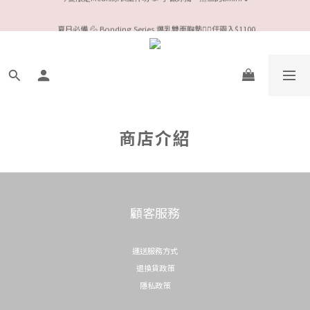
今夏限定Meufs泳衣工作坊 🥳 手做妳獨一無二的Bikini👙
 夏日必備 💦 Bonding Series 爆乳雙面胸墊❤️‍🔥任兩入$1100
Valentine❤️‍🔥全款情趣系列任選兩件88折！
今夏限定Meufs泳衣工作坊 🥳 手做妳獨一無二的Bikini👙
商店介紹
顧客服務
運送服務方式
退換貨政策
隱私政策