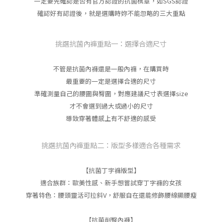
一定要先確認是否有官方認證的抗菌標章，如SGS認證
確認好有認證後，就是選購時妳不能忽略的三大重點
挑選抗菌內褲重點一：選擇合適尺寸
不管是抗菌內褲還是一般內褲，在購買時
最重要的一定是選擇合適的尺寸
準確測量自己的腰圍與臀圍，對應建議尺寸表選擇size
才不會選到過大或過小的尺寸
導致穿著體感上有不舒適的感受
挑選抗菌內褲重點二：版型多樣適合各種需求
【抗菌丁字褲版型】
適合族群：歐美性感、新手想嘗試穿丁字褲的女孩
穿著特色：腰頭靈活可拉斜V，舒服自在還能修飾腰線顯腰瘦
【抗菌削臀內褲】