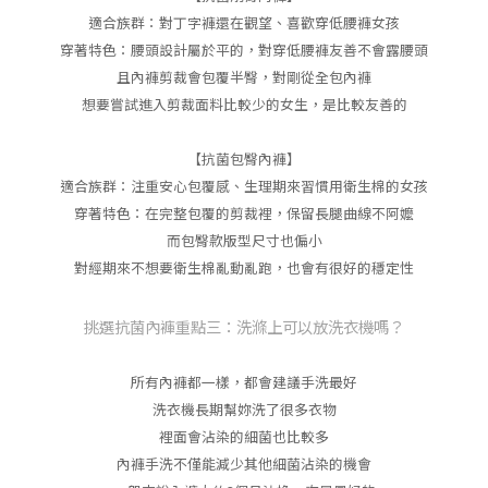
適合族群：對丁字褲還在觀望、喜歡穿低腰褲女孩
穿著特色：腰頭設計屬於平的，對穿低腰褲友善不會露腰頭
且內褲剪裁會包覆半臀，對剛從全包內褲
想要嘗試進入剪裁面料比較少的女生，是比較友善的
【抗菌包臀內褲】
適合族群：注重安心包覆感、生理期來習慣用衛生棉的女孩
穿著特色：在完整包覆的剪裁裡，保留長腿曲線不阿嬤
而包臀款版型尺寸也偏小
對經期來不想要衛生棉亂動亂跑，也會有很好的穩定性
挑選抗菌內褲重點三：洗滌上可以放洗衣機嗎？
所有內褲都一樣，都會建議手洗最好
洗衣機長期幫妳洗了很多衣物
裡面會沾染的細菌也比較多
內褲手洗不僅能減少其他細菌沾染的機會