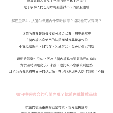
就算是首次嘗試丁字褲的新手也不用擔心
是丁字褲入門班可以輕鬆嘗試不卡的舒服體驗
解密重點4：抗菌內褲適合什麼時候穿？運動也可以穿嗎？
抗菌內褲穿著時機沒有分場合狀況，想穿能都穿
抗菌內褲本身使用的抗菌面料是非常柔軟的
不管是經期來、日常穿、久坐辦公，隨手穿都沒問題
運動時著穿也很ok，因為抗菌內褲具有透氣排汗的功能
對於長時間運動流汗來說，也比較不會感受到悶熱
且抗菌內褲也擁有良好的延展性，在健身瑜珈等大動作轉換也不怕
如何挑選適合的抑菌內褲？抗菌內褲推薦品牌
抗菌內褲最重要的就是材質，首先在挑選時