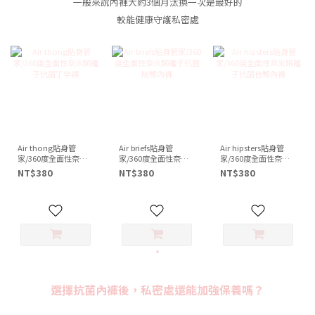
一般來說內褲大約3個月汰換一次是最好的
較能健康守護私密處
Air thong貼身管
Air briefs貼身管
Air hipsters貼身管
家/360度全面性奈米
家/360度全面性奈米
家/360度全面性奈米
銅離子抗菌丁字褲
銅離子抗菌削臀內褲
銅離子抗菌包臀內褲
NT$380
NT$380
NT$380
選擇抗菌內褲後，私密處還能加強保養嗎？