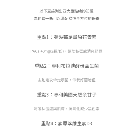
以下直接列出四大重點給妳知道
為何這一瓶可以滿足女性全方位的保養
重點1：蔓越莓足量原花青素
PACs 40mg(2顆/份)，幫助私密處清爽舒適
重點2：專利布拉迪酵母益生菌
主動進攻帶走壞菌，滋養好菌增值
重點3：專利美國天然余甘子
呵護私密處與肌膚，抗氧化減少黑色素
重點4：素原萃維生素D3