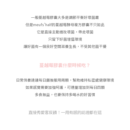
一般蔓越莓膠囊大多是調節平衡好壞菌叢
但是meufs'half的蔓越莓酵母複方膠囊不只如此
它是直接主動進攻壞菌，帶走壞菌
只留下好菌增值環境
讓好菌有一個良好空間滋養生長，不受其他菌干擾
蔓越莓膠囊什麼時候吃？
日常保養建議每日飯後服用兩顆，幫助維持私密處健康環境
如果感覺需要加強呵護，可適量增加到每日四顆
多食無益，也要保持多喝水的好習慣
直接秀愛客反饋！一用有感的認證都在這