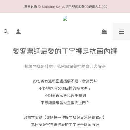
 夏日必備 💦 Bonding Series 爆乳雙面胸墊❤️‍🔥任兩入$1100
今夏限定Meufs泳衣工作坊 🥳 手做妳獨一無二的Bikini👙
Valentine❤️‍🔥全款情趣系列任選兩件88折！
今夏限定Meufs泳衣工作坊 🥳 手做妳獨一無二的Bikini👙
愛客票選最愛的丁字褲是抗菌內褲
抗菌內褲是什麼？私密處保養推薦寶典大解密
妳也曾有過私密處搔癢不適、發炎異味
不舒適同時又很困擾的時候嗎？
不想要再密集找醫生報到
不想讓搔癢發炎重複找上門？
最根本關鍵【從選擇一件好內褲與日常保養做起】
為什麼愛客票選最愛的丁字褲是抗菌內褲