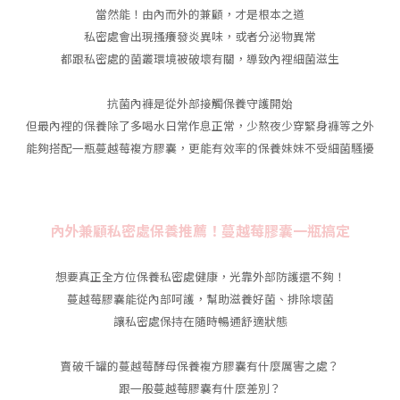
當然能！由內而外的兼顧，才是根本之道
私密處會出現搔癢發炎異味，或者分泌物異常
都跟私密處的菌叢環境被破壞有關，導致內裡細菌滋生
抗菌內褲是從外部接觸保養守護開始
但最內裡的保養除了多喝水日常作息正常，少熬夜少穿緊身褲等之外
能夠搭配一瓶蔓越莓複方膠囊，更能有效率的保養妹妹不受細菌騷擾
內外兼顧私密處保養推薦！蔓越莓膠囊一瓶搞定
想要真正全方位保養私密處健康，光靠外部防護還不夠！
蔓越莓膠囊能從內部呵護，幫助滋養好菌、排除壞菌
讓私密處保持在隨時暢通舒適狀態
賣破千罐的蔓越莓酵母保養複方膠囊有什麼厲害之處？
跟一般蔓越莓膠囊有什麼差別？