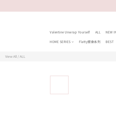
Valentine Unwrap Yourself
ALL
NEW I
HOME SERIES
Flatty塑身系列
BEST
View All
/
ALL