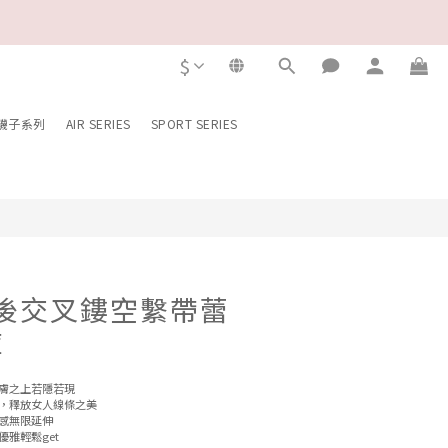
$
BUY NOW
!襪子系列
AIR SERIES
SPORT SERIES
e/後交叉鏤空繫帶蕾
褲
膚之上若隱若現
，釋放女人線條之美
感無限延伸
雅輕鬆get