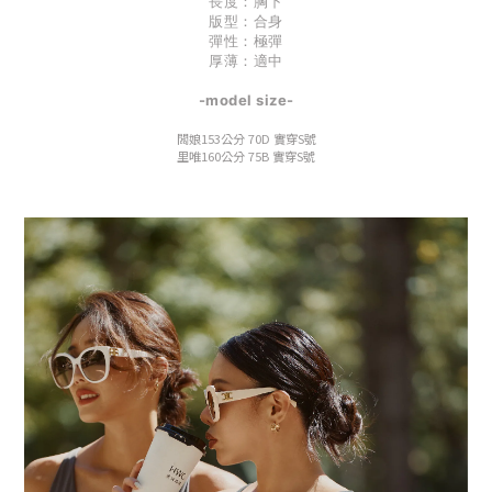
長度：胸下
版型：合身
彈性：極彈
厚薄：適中
-model size-
闆娘153公分 70D 實穿S號
里唯160公分 75B 實穿S號