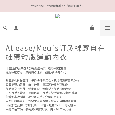
今夏限定Meufs泳衣工作坊 🥳 手做妳獨一無二的Bikini👙
今夏限定Meufs泳衣工作坊 🥳 手做妳獨一無二的Bikini👙
At ease/Meufs訂製裸感自在
細帶短版運動內衣
【 靈活伸展首選！舒適輕盈+排汗透氣+穩定包覆
舒服裸感穿著，漂亮肩背比例，運動/街頭都OK 】
雙面磨毛科技面料：優秀排汗透氣性，體感柔滑輕盈不跑位
四面高彈力延展：自在伸展，靈活延伸於各種動作
舒適低脊心剪裁：穩定呈現自然胸型，舒適裸感合身
內附可拆式軟襯：柔軟包裹，可拆式設計清潔/替換更簡單
側邊加高收副乳：高包覆支撐，完整包裹肉肉
美背細肩帶設計：保留女人肩背線，肩帶可自由調整鬆緊
下擺加倍支撐：舒服托高hold住，運動穿ok 日常街頭ok
百搭三色三碼：夜幕黑/深霧灰/象牙白，S-L三段尺碼