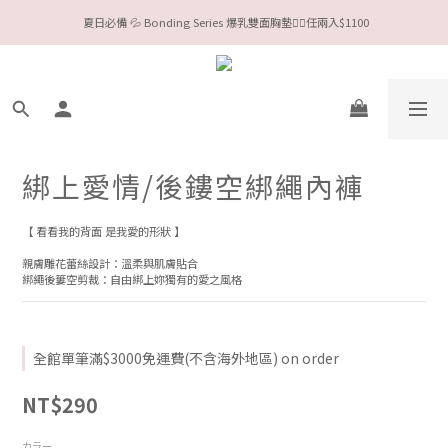
今夏限定Meufs泳衣工作坊 🥳 手做妳獨一無二的Bikini👙
Valentine❤️‍🔥全款情趣系列任選兩件88折！
今夏限定Meufs泳衣工作坊 🥳 手做妳獨一無二的Bikini👙
綁上愛情/後鏤空綁繩內褲
【 看看我的背面 是我愛的形狀 】
親膚雕花蕾絲設計：溫柔與肌膚貼合
綁繩後簍空剪裁：自由綁上妳獨有的愛之風格
全館單筆滿$3000免運費(不含海外地區) on order
NT$290
カラー