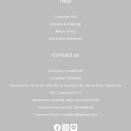
Help
Customer FAQ
Delivery & Shipping
Return Policy
Anti-Fraud Statement
Contact us
Company / meufs'half
Compiled / 83142461
Showroom / 7F.-4, No. 103, Sec. 1, Fuxing S. Rd., Da'an Dist., Taipei City
106 , Taiwan (R.O.C.)
Showroom opening / Mon.-Sat.13:00-20:00
Customer service LINE / @meufshalf
Customer Email / meufshalf@gmail.com