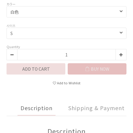
カラー
사이즈
Quantity
ADD TO CART
BUY NOW
Add to Wishlist
Description
Shipping & Payment
Description