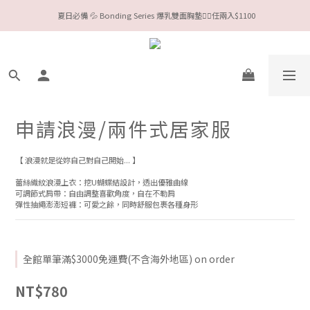
今夏限定Meufs泳衣工作坊 🥳 手做妳獨一無二的Bikini👙
Valentine❤️‍🔥全款情趣系列任選兩件88折！
今夏限定Meufs泳衣工作坊 🥳 手做妳獨一無二的Bikini👙
申請浪漫/兩件式居家服
【 浪漫就是從妳自己對自己開始... 】
蕾絲織紋浪漫上衣：挖U蝴蝶結設計，透出優雅曲線
可調節式肩帶：自由調整喜歡角度，自在不勒肩
彈性抽繩澎澎短褲：可愛之餘，同時舒服包裹各種身形
全館單筆滿$3000免運費(不含海外地區) on order
NT$780