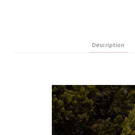
Description