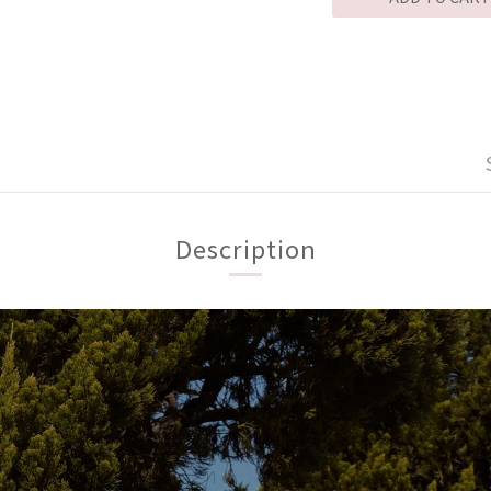
Description