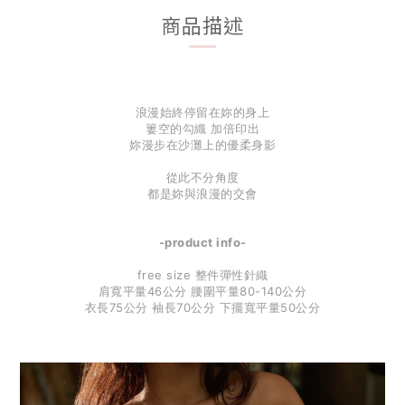
商品描述
浪漫始終停留在妳的身上
簍空的勾織 加倍印出
妳漫步在沙灘上的優柔身影
從此不分角度
都是妳與浪漫的交會
-product info-
free size 整件彈性針織
肩寬平量46公分 腰圍平量80-140公分
衣長75公分 袖長70公分 下擺寬平量50公分