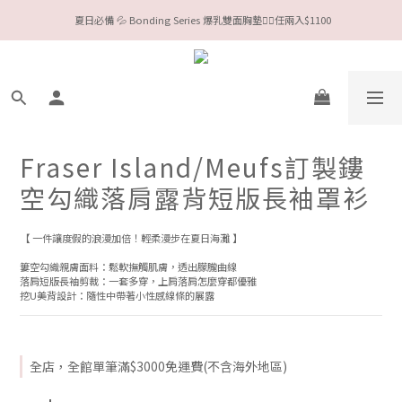
今夏限定Meufs泳衣工作坊 🥳 手做妳獨一無二的Bikini👙
Valentine❤️‍🔥全款情趣系列任選兩件88折！
今夏限定Meufs泳衣工作坊 🥳 手做妳獨一無二的Bikini👙
Fraser Island/Meufs訂製鏤
空勾織落肩露背短版長袖罩衫
【 一件讓度假的浪漫加倍！輕柔漫步在夏日海灘 】
簍空勾織親膚面料：鬆軟撫觸肌膚，透出朦朧曲線
落肩短版長袖剪裁：一套多穿，上肩落肩怎麼穿都優雅
挖U美背設計：隨性中帶著小性感線條的展露
全店，全館單筆滿$3000免運費(不含海外地區)