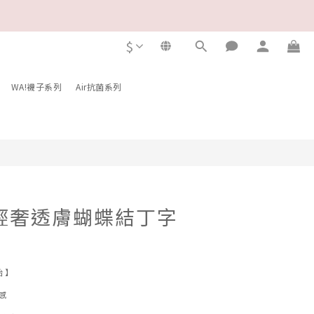
$
立即購買
WA!襪子系列
Air抗菌系列
s/輕奢透膚蝴蝶結丁字
始 】
感