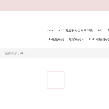
Valentine ❤️‍🔥 情趣系列任兩件88折
ALL
Life運動系列
居家系列
Flatty塑身系
全部商品
/
ALL