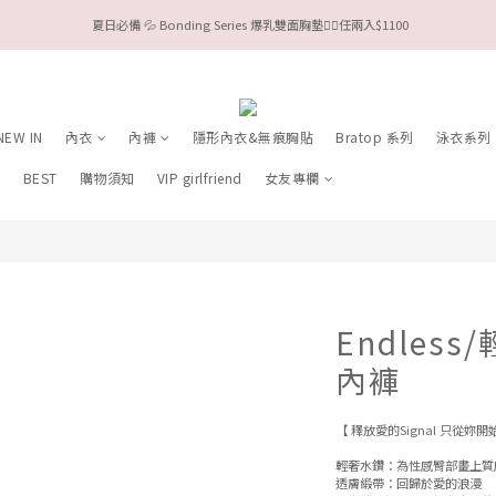
 夏日必備 💦 Bonding Series 爆乳雙面胸墊❤️‍🔥任兩入$1100
今夏限定Meufs泳衣工作坊 🥳 手做妳獨一無二的Bikini👙
Valentine❤️‍🔥全款情趣系列任選兩件88折！
今夏限定Meufs泳衣工作坊 🥳 手做妳獨一無二的Bikini👙
NEW IN
內衣
內褲
隱形內衣&無痕胸貼
Bratop 系列
泳衣系列
列
BEST
購物須知
VIP girlfriend
女友專欄
Endles
內褲
【 釋放愛的Signal 只從妳開
輕奢水鑽：為性感臀部畫上質
透膚緞帶：回歸於愛的浪漫