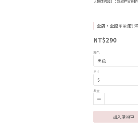
大蝴蝶結設計：點綴在蜜桃的
全店，全館單筆滿$30
NT$290
顏色
尺寸
數量
加入購物車