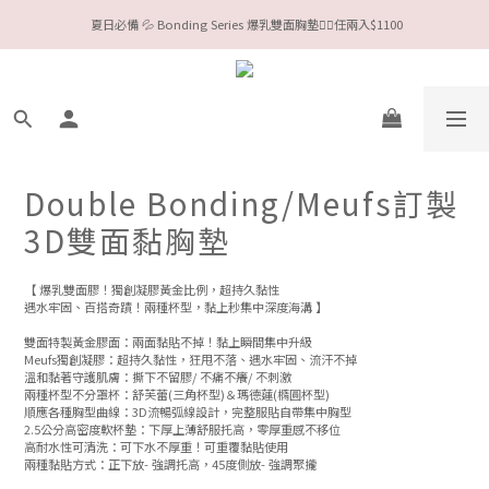
今夏限定Meufs泳衣工作坊 🥳 手做妳獨一無二的Bikini👙
Valentine❤️‍🔥全款情趣系列任選兩件88折！
今夏限定Meufs泳衣工作坊 🥳 手做妳獨一無二的Bikini👙
Double Bonding/Meufs訂製
3D雙面黏胸墊
【 爆乳雙面膠！獨創凝膠黃金比例，超持久黏性
遇水牢固、百搭奇蹟！兩種杯型，黏上秒集中深度海溝 】
雙面特製黃金膠面：兩面黏貼不掉！黏上瞬間集中升級
Meufs獨創凝膠：超持久黏性，狂甩不落、遇水牢固、流汗不掉
溫和黏著守護肌膚：撕下不留膠/ 不痛不癢/ 不刺激
兩種杯型不分罩杯：舒芙蕾(三角杯型)＆瑪德蓮(橢圓杯型)
順應各種胸型曲線：3D流暢弧線設計，完整服貼自帶集中胸型
2.5公分高密度軟杯墊：下厚上薄舒服托高，零厚重感不移位
高耐水性可清洗：可下水不厚重！可重覆黏貼使用
兩種黏貼方式：正下放- 強調托高，45度側放- 強調聚攏