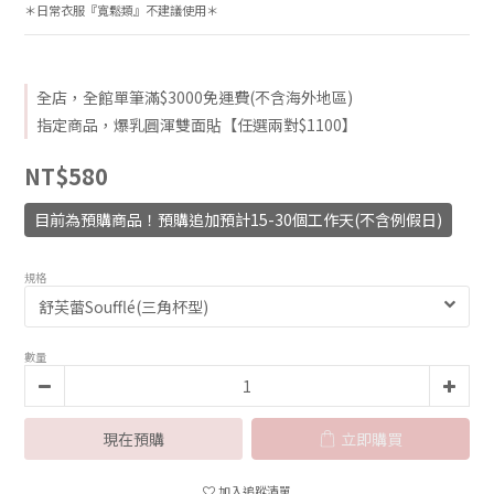
＊日常衣服『寬鬆類』不建議使用＊
全店，全館單筆滿$3000免運費(不含海外地區)
指定商品，爆乳圓渾雙面貼【任選兩對$1100】
NT$580
目前為預購商品！預購追加預計15-30個工作天(不含例假日)
規格
數量
現在預購
立即購買
加入追蹤清單