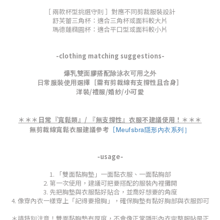
［ 兩款杯型挑選守則 ］對應不同剪裁服裝設計
舒芙蕾三角杯：適合三角杯或面料較大片
瑪德蓮橢圓杯：適合平口型或面料較小片
-clothing matching suggestions-
爆乳雙面膠搭配除泳衣可用之外
選擇［需有剪裁線有支撐性且合身］
日常服裝
使用
洋裝/禮服/婚紗/小可愛
＊＊＊日常『寬鬆類』/ 『無支撐性』衣服不建議使用！＊＊＊
無剪裁線寬鬆衣服建議參考
［
Meufsbra隱形內衣系列
］
-usage-
1. 「雙面黏胸墊」一面黏衣服、一面黏胸部
2. 第一次使用，建議可把要搭配的服裝內裡攤開
3. 先把胸墊與衣服黏好貼合，並喬好想要的角度
4. 像穿內衣一樣穿上「記得要撥胸」，確保胸墊有黏好胸部與衣服即可
＊請特別注意！
雙面黏胸墊有厚度，不會像正常隱形內衣完整服貼是正