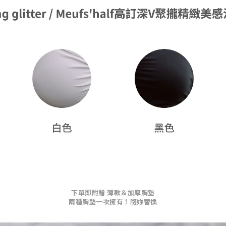
下單即附贈 薄款＆加厚胸墊
兩種胸墊一次擁有！隨妳替換