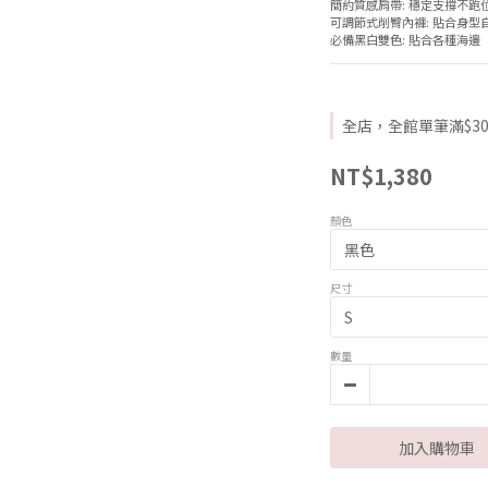
簡約質感肩帶: 穩定支撐不跑
可調節式削臀內褲: 貼合身型
必備黑白雙色: 貼合各種海邊
全店，全館單筆滿$30
NT$1,380
顏色
尺寸
數量
加入購物車