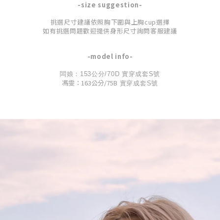
-size suggestion-
挑選尺寸建議依照胸下圍與上胸cup選擇
如有挑選問題歡迎
提供身形尺寸
詢問客服建議
-model info-
闆娘：153公分/70
D 實穿成套S號
馮雯：163公分/75B
實穿
成套
S號