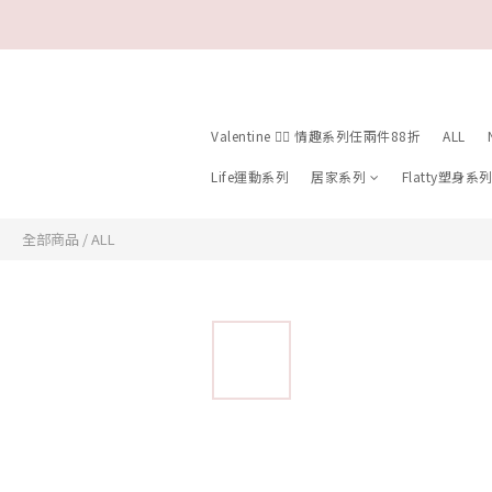
Valentine ❤️‍🔥 情趣系列任兩件88折
ALL
Life運動系列
居家系列
Flatty塑身系
全部商品
/
ALL