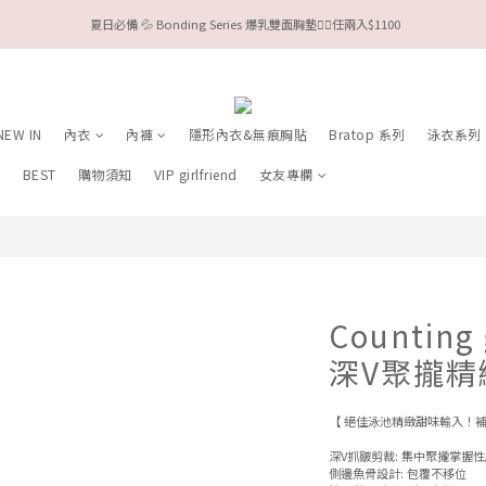
 夏日必備 💦 Bonding Series 爆乳雙面胸墊❤️‍🔥任兩入$1100
今夏限定Meufs泳衣工作坊 🥳 手做妳獨一無二的Bikini👙
Valentine❤️‍🔥全款情趣系列任選兩件88折！
今夏限定Meufs泳衣工作坊 🥳 手做妳獨一無二的Bikini👙
NEW IN
內衣
內褲
隱形內衣&無痕胸貼
Bratop 系列
泳衣系列
列
BEST
購物須知
VIP girlfriend
女友專欄
Counting
深V聚攏精
【 絕佳泳池精緻甜味輸入！補
深V抓皺剪裁: 集中聚攏掌握
側邊魚骨設計: 包覆不移位