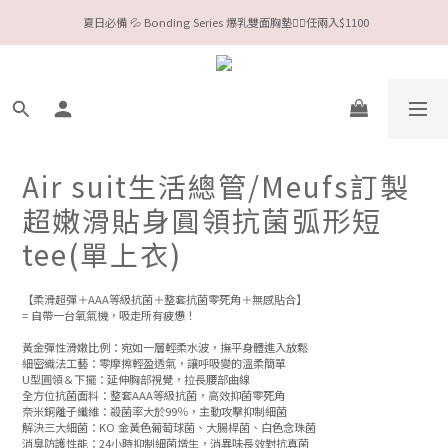
今夏限定Meufs泳衣工作坊 🥳 手做妳獨一無二的Bikini👙
Valentine❤️‍🔥全款情趣系列任選兩件88折！
今夏限定Meufs泳衣工作坊 🥳 手做妳獨一無二的Bikini👙
Air suit生活總管/Meufs訂製
超嫩滑貼身圓領抗菌弧形短
tee(單上衣)
【柔滑超彈＋AAA等級抗菌＋整套抗菌零死角＋無感貼合】
= 自帶一台氧氣機，吸走所有疲憊！
黃金彈性滑嫩比例：宛如一層輕柔水波，撫平身體進入放鬆
細密織法工藝：零摩擦輕盈透氣，讓呼吸變的溫柔簡單
U型圓領＆下擺：延伸胸部視覺，拉長腰部曲線
全方位抗菌面料：整套AAA等級抗菌，高效抑菌零死角
奈米銅離子纖維：殺菌率大於99％，主動攻擊抑制細菌
解決三大細菌：KO 金黃色葡萄球菌、大腸桿菌、白色念珠菌
消臭防護性能：24小時抑制細菌增生，消異味長效對抗真菌