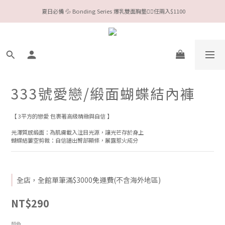
 夏日必備 💦 Bonding Series 爆乳雙面胸墊❤️‍🔥任兩入$1100
今夏限定Meufs泳衣工作坊 🥳 手做妳獨一無二的Bikini👙
Valentine❤️‍🔥全款情趣系列任選兩件88折！
今夏限定Meufs泳衣工作坊 🥳 手做妳獨一無二的Bikini👙
333號愛戀/緞面蝴蝶結內褲
【 3平方的戀愛 包裹著高級精緻與自信 】
光澤質感緞面：為肌膚載入注目光源，讓光芒存於身上
蝴蝶結簍空剪裁：自信譜出臀部顯條，展露惹火成分
全店，全館單筆滿$3000免運費(不含海外地區)
NT$290
顏色