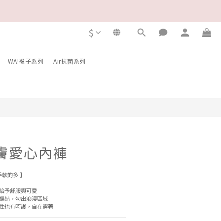
$
立即購買
WA!襪子系列
Air抗菌系列
膚愛心內褲
手軟的多 】
給予舒服與可愛
蝶結，勾出浪漫區域
性也有呵護，自在穿著