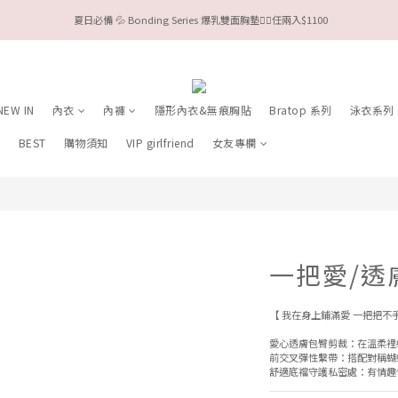
 夏日必備 💦 Bonding Series 爆乳雙面胸墊❤️‍🔥任兩入$1100
今夏限定Meufs泳衣工作坊 🥳 手做妳獨一無二的Bikini👙
Valentine❤️‍🔥全款情趣系列任選兩件88折！
今夏限定Meufs泳衣工作坊 🥳 手做妳獨一無二的Bikini👙
NEW IN
內衣
內褲
隱形內衣&無痕胸貼
Bratop 系列
泳衣系列
列
BEST
購物須知
VIP girlfriend
女友專欄
一把愛/透
【 我在身上鋪滿愛 一把把不
愛心透膚包臀剪裁：在溫柔裡
前交叉彈性繫帶：搭配對稱蝴
舒適底襠守護私密處：有情趣