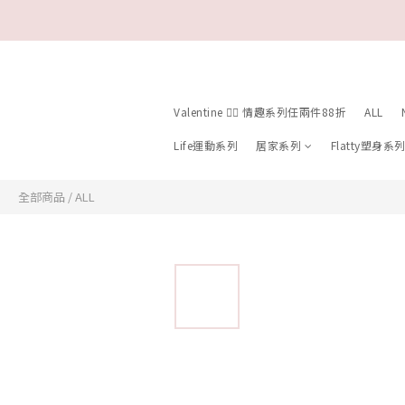
Valentine ❤️‍🔥 情趣系列任兩件88折
ALL
Life運動系列
居家系列
Flatty塑身系
全部商品
/
ALL