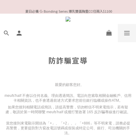
今夏限定Meufs泳衣工作坊 🥳 手做妳獨一無二的Bikini👙
 夏日必備 💦 Bonding Series 爆乳雙面胸墊❤️‍🔥任兩入$1100
Valentine❤️‍🔥全款情趣系列任選兩件88折！
今夏限定Meufs泳衣工作坊 🥳 手做妳獨一無二的Bikini👙
防詐騙宣導
親愛的顧客您好,
meufs'half
不會以任何名義、理由透過簡訊、電話向您索取相關金融帳戶、信用
卡相關資訊，也不會透過前述方式要求您前往銀行臨櫃或操作ATM。
如果您接到相關電話或簡訊，請提高警覺，切勿輕信不明來電指示，若有疑
慮，敬請於第一時間聯繫
meufs'half
或撥打警政署 165 反詐騙專線進行確認。
當您接到來電顯示開頭為「+」、「+2」、」「+886」等不明來電，請務必提
高警覺，更要提防對方竄改電話號碼或假裝成特定公司、銀行、司法機關的手
法。