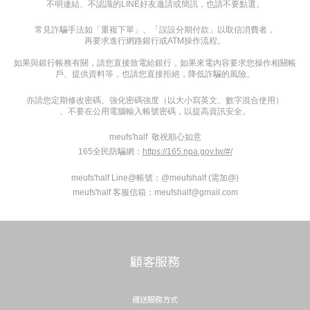
不明連結、不認識的LINE好友邀請或簡訊，也請不要點選。
常見詐騙手法如「重複下單」、「誤設分期付款」以取信消費者，
再要求進行網路銀行或ATM操作流程。
如果與銀行帳務有關，請您直接致電給銀行，如果來電內容要求您操作相關帳
戶、提供資料等，也請您直接拒絕，降低詐騙的風險。
亦請您定期修改密碼、強化密碼強度（以大小寫英文、數字混合使用）
、不要在公用電腦輸入帳號密碼，以提高資訊安全。
meufs'half
敬祝順心如意
165全民防騙網：
https://165.npa.gov.tw/#/
meufs'half Line@帳號：@meufshalf (需加@)
meufs'half 客服信箱：meufshalf@gmail.com
顧客服務
運送服務方式