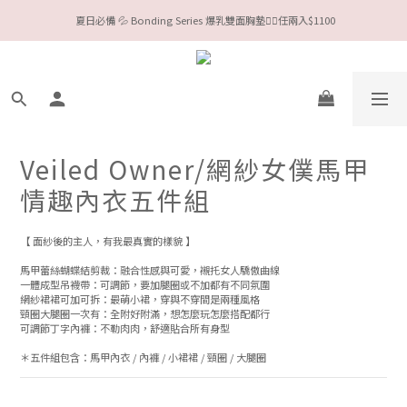
 夏日必備 💦 Bonding Series 爆乳雙面胸墊❤️‍🔥任兩入$1100
今夏限定Meufs泳衣工作坊 🥳 手做妳獨一無二的Bikini👙
Valentine❤️‍🔥全款情趣系列任選兩件88折！
今夏限定Meufs泳衣工作坊 🥳 手做妳獨一無二的Bikini👙
Veiled Owner/網紗女僕馬甲
情趣內衣五件組
【 面紗後的主人，有我最真實的樣貌 】
馬甲蕾絲蝴蝶結剪裁：融合性感與可愛，襯托女人驕傲曲線
一體成型吊襪帶：可調節，要加腿圈或不加都有不同氛圍
網紗裙裙可加可拆：最萌小裙，穿與不穿間是兩種風格
頸圈大腿圈一次有：全附好附滿，想怎麼玩怎麼搭配都行
可調節丁字內褲：不勒肉肉，舒適貼合所有身型
＊五件組包含：馬甲內衣 / 內褲 / 小裙裙 / 頸圈 / 大腿圈