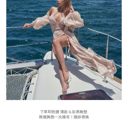
下單即附贈 薄款＆加厚胸墊
兩種胸墊一次擁有！隨妳替換