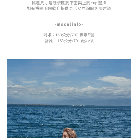
挑選尺寸建議依照胸下圍與上胸cup選擇
如有挑選問題歡迎
提供身形尺寸
詢問客服建議
-model info-
闆娘：153公分/70D 實穿
S號
163公分/70
舒雅：
E 實穿
M號