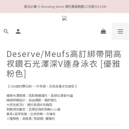
 夏日必備 💦 Bonding Series 爆乳雙面胸墊❤️‍🔥任兩入$1100
今夏限定Meufs泳衣工作坊 🥳 手做妳獨一無二的Bikini👙
Valentine❤️‍🔥全款情趣系列任選兩件88折！
今夏限定Meufs泳衣工作坊 🥳 手做妳獨一無二的Bikini👙
Deserve/Meufs高訂綁帶開高
衩鑽石光澤深V連身泳衣 [優雅
粉色]
【 360度的鑽石款! 一件多變，百搭各種女性身型 】
細緻光澤環繞：搭配親膚面料，直接拉滿發光值
精緻綁繩設計：自由調節，隨妳變化
大挖性感深V：襯托每個女性胸型
側開漂亮簍空：若隱若現的側胸小心機
美背x高衩剪裁：比例修飾一次擁有
三種顏色：高級黑/ 質感銀/ 優雅粉